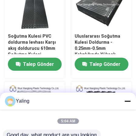
Fabrika turu
Kalite kontrol
Soğutma Kulesi PVC
Uluslararası Soğutma
doldurma levhası Karşı
Kulesi Doldurma -
akış doldurucu 610mm
0.25mm-0.5mm
Soğutma Kulesi
Kalınlığında Yüksek
Bize Ulaşın
Dosyalama Paketi
Güçlü Malzeme
Talep Gönder
Talep Gönder
Haberler
Bir teklif isteği
Yaling
Uluslararası Soğutma Kulesi Dolgusu
5:04 AM
Soğutma Kulesi Dolgu Malzemesi
Good day, what product are you looking 