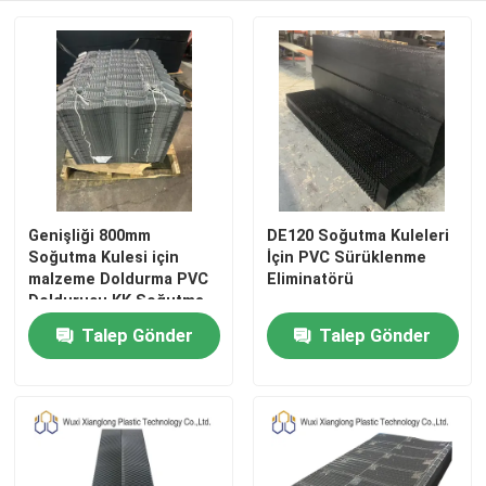
Genişliği 800mm
DE120 Soğutma Kuleleri
Soğutma Kulesi için
İçin PVC Sürüklenme
malzeme Doldurma PVC
Eliminatörü
Doldurucu KK Soğutma
Kulesi için Doldurma
Talep Gönder
Talep Gönder
Ev
sürüklenme kenarı ile
Ürün:% s
Hakkımızda