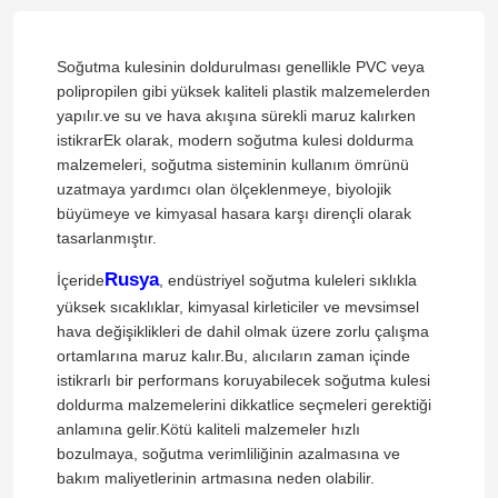
Soğutma kulesinin doldurulması genellikle PVC veya
polipropilen gibi yüksek kaliteli plastik malzemelerden
yapılır.ve su ve hava akışına sürekli maruz kalırken
istikrarEk olarak, modern soğutma kulesi doldurma
malzemeleri, soğutma sisteminin kullanım ömrünü
uzatmaya yardımcı olan ölçeklenmeye, biyolojik
büyümeye ve kimyasal hasara karşı dirençli olarak
tasarlanmıştır.
Rusya
İçeride
, endüstriyel soğutma kuleleri sıklıkla
yüksek sıcaklıklar, kimyasal kirleticiler ve mevsimsel
hava değişiklikleri de dahil olmak üzere zorlu çalışma
ortamlarına maruz kalır.Bu, alıcıların zaman içinde
istikrarlı bir performans koruyabilecek soğutma kulesi
doldurma malzemelerini dikkatlice seçmeleri gerektiği
anlamına gelir.Kötü kaliteli malzemeler hızlı
bozulmaya, soğutma verimliliğinin azalmasına ve
bakım maliyetlerinin artmasına neden olabilir.