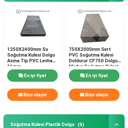
Soğutma Kulesi Dolgusu
PVC Soğutma Kulesi Dolguları
1250X2400mm Su
750X2000mm Sert
Soğutma Kulesi Plastik Dolgu
Soğutma Kulesi Dolgu
PVC Soğutma Kulesi
Asma Tip PVC Levha
Doldurur CF750 Dolgu
16mm
Medya Soğutma Kulesi
Soğutma Kulesi Kanatları
En iyi fiyat
En iyi fiyat
soğutma kulesi film dolgusu
Bize ulaşın
Bize ulaşın
Soğutma Kulesi Dolgu Ortamı
PVC sürüklenme giderici
Soğutma Kulesi Plastik Dolgu
(9)