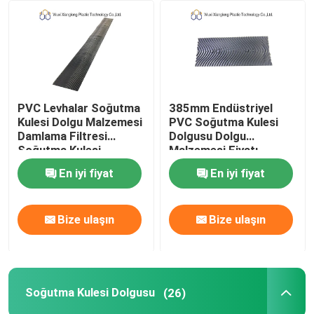
Fabrika turu
Kalite kontrol
PVC Levhalar Soğutma
385mm Endüstriyel
Kulesi Dolgu Malzemesi
PVC Soğutma Kulesi
Bize Ulaşın
Damlama Filtresi
Dolgusu Dolgu
Soğutma Kulesi
Malzemesi Fiyatı
Dolgusu 385mm
En iyi fiyat
En iyi fiyat
Haberler
Bir teklif isteği
Bize ulaşın
Bize ulaşın
Uluslararası Soğutma Kulesi Dolgusu
Soğutma Kulesi Dolgusu
(26)
Soğutma Kulesi Dolgu Malzemesi