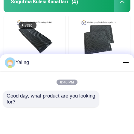
Soğutma Kulesi Kanatları
(4)
Karşı Akışlı Soğutma
750mm Soğutma Kulesi
Yaling
Kulesi Kanatları
Kanatları Çapraz Akışlı
305/610mm Soğutma
Soğutma Kulesi
Kulesi Ambalaj
Doldurma Değişimi
8:46 PM
Malzemesi
En iyi fiyat
En iyi fiyat
Good day, what product are you looking 
for?
Bize ulaşın
Bize ulaşın