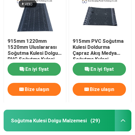
915mm 1220mm
915mm PVC Soğutma
1520mm Uluslararası
Kulesi Doldurma
Soğutma Kulesi Dolgu
Çapraz Akış Medya
PVC Soğutma Kulesi
Soğutma Kulesi
Dolgu Malzemesi
Ambalajı İçin Doldurma
En iyi fiyat
En iyi fiyat
Bize ulaşın
Bize ulaşın
Ev
Ürün:% s
Soğutma Kulesi Dolgu Malzemesi
(29)
Hakkımızda