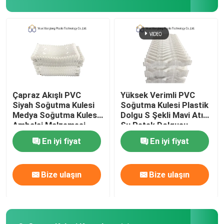
Hava Giriş Panjuru
Soğutma Kulesi Nozulları
Çapraz Akış Ortamı
Çapraz Akışlı PVC
Yüksek Verimli PVC
Siyah Soğutma Kulesi
Soğutma Kulesi Plastik
Medya Soğutma Kulesi
Dolgu S Şekli Mavi Atık
Kapalı soğutma kulesi
Ambalaj Malzemesi
Su Petek Dolgusu
En iyi fiyat
En iyi fiyat
Bize ulaşın
Bize ulaşın