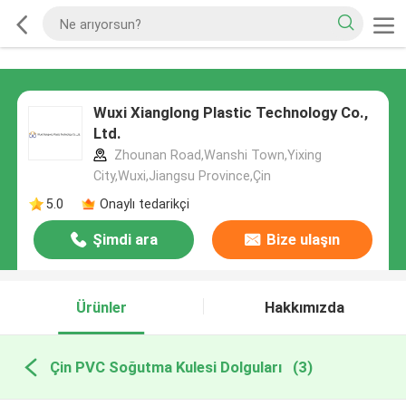
Wuxi Xianglong Plastic Technology Co.,
Ltd.
Zhounan Road,Wanshi Town,Yixing
City,Wuxi,Jiangsu Province,Çin
5.0
Onaylı tedarikçi
Şimdi ara
Bize ulaşın
Ürünler
Hakkımızda
Çin PVC Soğutma Kulesi Dolguları
(3)