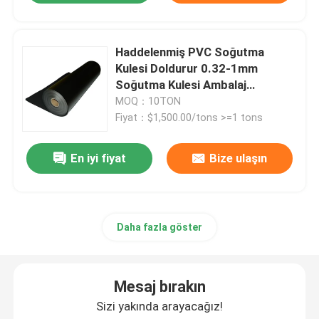
Haddelenmiş PVC Soğutma
Kulesi Doldurur 0.32-1mm
Soğutma Kulesi Ambalaj
Malzemesi
MOQ：10TON
Fiyat：$1,500.00/tons >=1 tons
En iyi fiyat
Bize ulaşın
Daha fazla göster
Mesaj bırakın
Sizi yakında arayacağız!