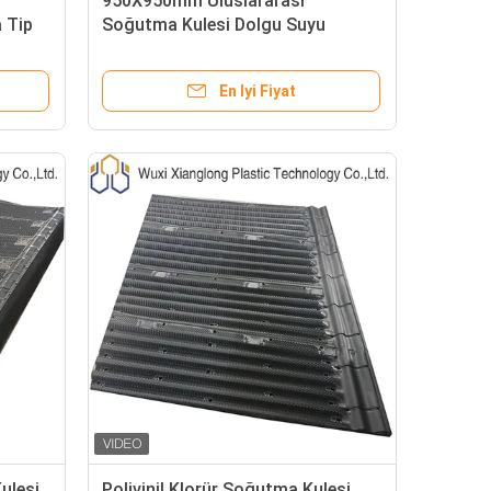
950X950mm Uluslararası
 Tip
Soğutma Kulesi Dolgu Suyu
gusu
Soğutma Kulesi Dolgu Malzemesi
En Iyi Fiyat
ulesi,
Polivinil Klorür Soğutma Kulesi