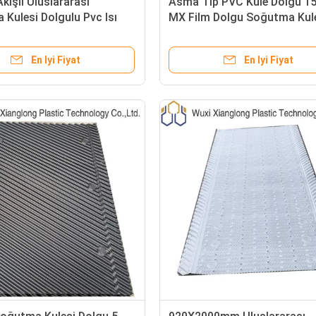
kışlı Uluslararası
Asma Tip PVC Kule Dolgu 
Kulesi Dolgulu Pvc Isı
MX Film Dolgu Soğutma Kul
r Ortamı
SPX
En Iyi Fiyat
En Iyi Fiyat