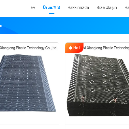
Ev
Ürün:% S
Hakkımızda
Bize Ulaşın
Ha
su
Hot