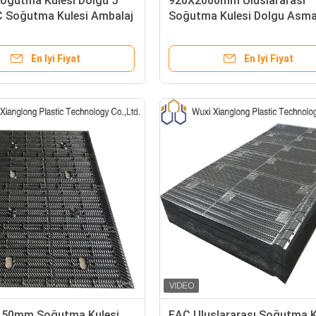
Soğutma Kulesi Dolgu 5
920X2000mm Uluslararası
C Soğutma Kulesi Ambalaj
Soğutma Kulesi Dolgu Asma
si Çapraz Akış
PVC Su Soğutma Kulesi Dol
En Iyi Fiyat
En Iyi Fiyat
50mm Soğutma Kulesi
EAC Uluslararası Soğutma K