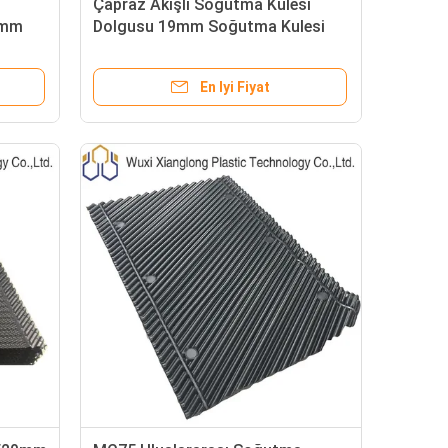
Çapraz Akışlı Soğutma Kulesi
9mm
Dolgusu 19mm Soğutma Kulesi
ulesi
Ambalaj Malzemesi PVC Asılı
En Iyi Fiyat