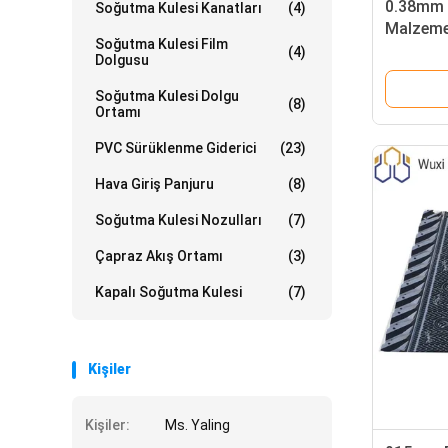
0.38mm 
Soğutma Kulesi Kanatları
(4)
Malzeme
Soğutma Kulesi Film
(4)
Dolgusu
Soğutma Kulesi Dolgu
(8)
Ortamı
PVC Sürüklenme Giderici
(23)
Hava Giriş Panjuru
(8)
Soğutma Kulesi Nozulları
(7)
Çapraz Akış Ortamı
(3)
Kapalı Soğutma Kulesi
(7)
Kişiler
Kişiler:
Ms. Yaling