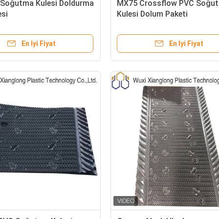
Soğutma Kulesi Doldurma
MX75 Crossflow PVC Soğu
si
Kulesi Dolum Paketi
En Iyi Fiyat
En Iyi Fiyat