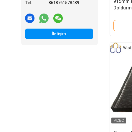
915mm P
Tel:
8618761578489
Doldurm
Soğutma 
Doldurm
İletişim