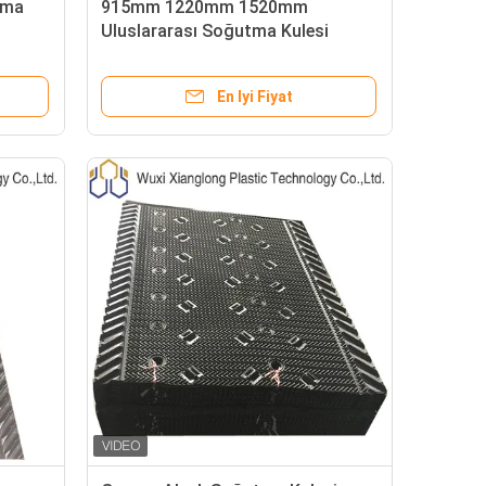
tma
915mm 1220mm 1520mm
Uluslararası Soğutma Kulesi
Dolgu PVC Soğutma Kulesi Dolgu
Malzemesi
En Iyi Fiyat