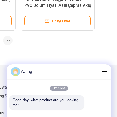
PVC Dolum Fiyatı Asılı Çapraz Akış
Medya Sayfası
En Iyi Fiyat
>>
Yaling
Mail Gönder
, Wanshi
3:44 PM
ng Şehri, Wuxi,
Good day, what product are you looking 
ti
for?
89