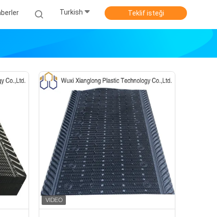
Turkish
berler
Teklif isteği