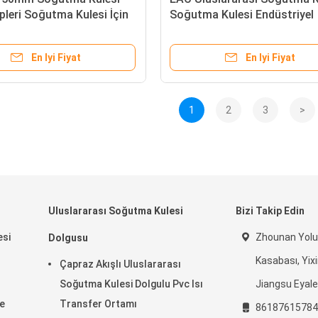
pleri Soğutma Kulesi İçin
Soğutma Kulesi Endüstriyel
gu
Ekipmanları İçin Pvc Dolgu
Doldurma
En Iyi Fiyat
En Iyi Fiyat
1
2
3
>
Uluslararası Soğutma Kulesi
Bizi Takip Edin
si
Zhounan Yolu
Dolgusu
Kasabası, Yixi
Çapraz Akışlı Uluslararası
Soğutma Kulesi Dolgulu Pvc Isı
Jiangsu Eyale
e
Transfer Ortamı
86187615784