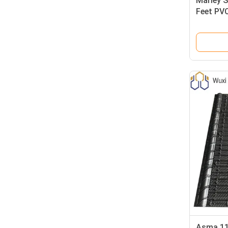
Marley 
Feet PV
Malzeme
Asma 11