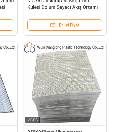
1520mm
MC75 Uluslararası Soğutma
esi
Kulesi Dolum Sayacı Akış Ortamı
PVC Dolgu Malzemesi
En Iyi Fiyat