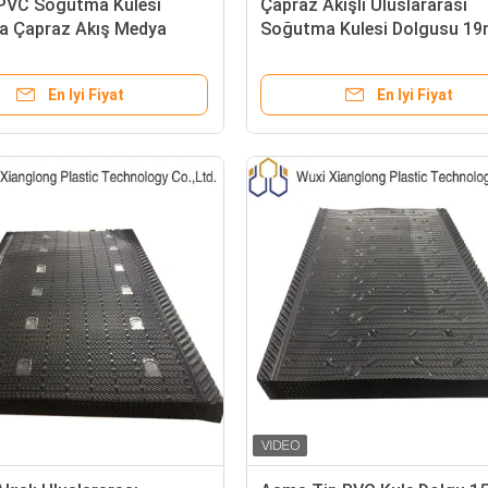
VC Soğutma Kulesi
Çapraz Akışlı Uluslararası
a Çapraz Akış Medya
Soğutma Kulesi Dolgusu 1
Kulesi Ambalajı İçin
Kanallı PVC Asılı Soğutma K
a
Dolgusu
En Iyi Fiyat
En Iyi Fiyat