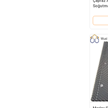
Çapraz A
Soğutma 
Transfe