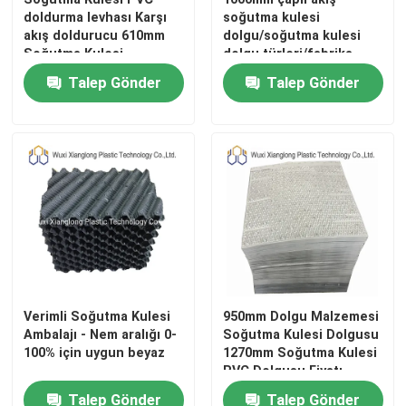
doldurma levhası Karşı
soğutma kulesi
akış doldurucu 610mm
dolgu/soğutma kulesi
Soğutma Kulesi
dolgu türleri/fabrika
Dosyalama Paketi
fiyatı soğutma kulesi
Talep Gönder
Talep Gönder
dolgu
Ev
Verimli Soğutma Kulesi
950mm Dolgu Malzemesi
Ambalajı - Nem aralığı 0-
Soğutma Kulesi Dolgusu
Ürün:% s
100% için uygun beyaz
1270mm Soğutma Kulesi
PVC Dolgusu Fiyatı
Talep Gönder
Talep Gönder
Hakkımızda