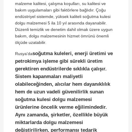
malzeme kalitesi, çalışma koşulları, su kalitesi ve
bakım uygulamaları gibi faktörlere bağlıdır. Çoğu
endüstriyel sistemde, yüksek kaliteli soğutma kulesi
dolgu malzemesi 5 ila 10 yıl arasında dayanabilir.
Düzenli temizlik ve denetim dahil olmak üzere uygun
bakım, dolgu malzemesinin hizmet ömrünü önemli
ölçüde uzatabilir.
soğutma kuleleri, enerji üretimi ve
Rusya'da
petrokimya işleme gibi sürekli üretim
gerektiren endüstrilerde sıklıkla çalışır.
Sistem kapanmaları maliyetli
olabileceğinden, alıcılar hem dayanıklılık
hem de uzun vadeli güvenilirlik sunan
soğutma kulesi dolgu malzemesi
ürünlerine öncelik verme eğilimindedir.
Aynı zamanda, şirketler, özellikle büyük
miktarlarda dolgu malzemesi
değiştirilirken, performansı tedarik