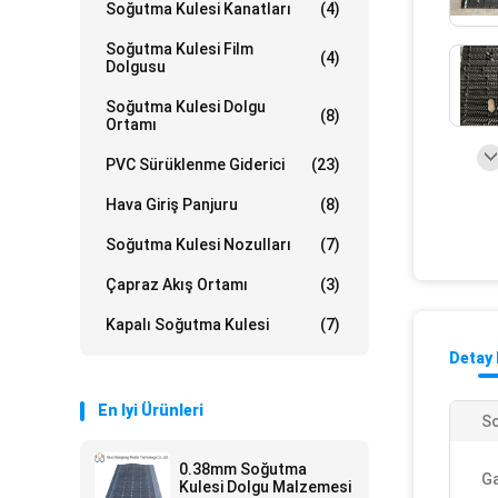
Soğutma Kulesi Kanatları
(4)
Soğutma Kulesi Film
(4)
Dolgusu
Soğutma Kulesi Dolgu
(8)
Ortamı
PVC Sürüklenme Giderici
(23)
Hava Giriş Panjuru
(8)
Soğutma Kulesi Nozulları
(7)
Çapraz Akış Ortamı
(3)
Kapalı Soğutma Kulesi
(7)
Detay 
En Iyi Ürünleri
So
0.38mm Soğutma
Ga
Kulesi Dolgu Malzemesi