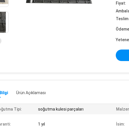
Fiyat:
Ambalaj
Teslim 
Ödeme 
Yetene
Bilgi
Ürün Açıklaması
ğutma Tipi:
soğutma kulesi parçaları
Malze
ranti:
1 yıl
İsim: