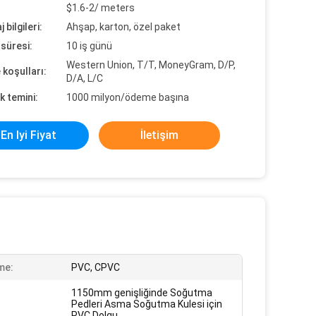
$1.6-2/ meters
 bilgileri:
Ahşap, karton, özel paket
süresi:
10 iş günü
Western Union, T/T, MoneyGram, D/P,
koşulları:
D/A, L/C
k temini:
1000 milyon/ödeme başına
En Iyi Fiyat
İletişim
me:
PVC, CPVC
1150mm genişliğinde Soğutma
Pedleri Asma Soğutma Kulesi için
PVC Dolgu