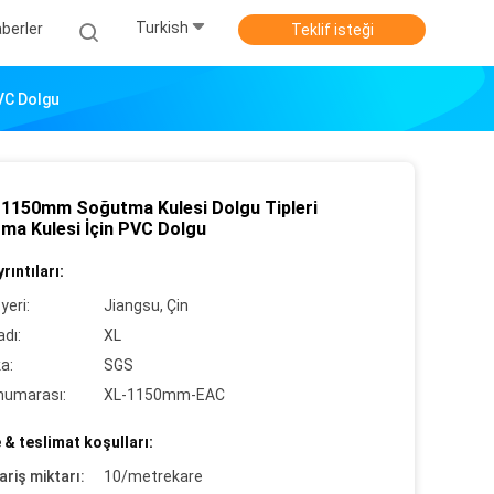
Turkish
berler
Teklif isteği
VC Dolgu
1150mm Soğutma Kulesi Dolgu Tipleri
ma Kulesi İçin PVC Dolgu
rıntıları:
yeri:
Jiangsu, Çin
dı:
XL
ka:
SGS
numarası:
XL-1150mm-EAC
& teslimat koşulları:
ariş miktarı:
10/metrekare