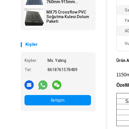
760mm 915mm
1020mm 1220mm
Ge
1320mm 1520mm ML
MX75 Crossflow PVC
PVC Dolgu
Soğutma Kulesi Dolum
Ya
Paketi
AD
Vu
Kişiler
Kişiler:
Ms. Yaling
Ürün A
Tel:
8618761578489
1150m
Özelli
İletişim
S