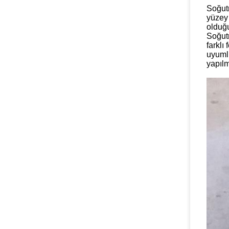
Soğut
yüzey 
olduğu
Soğutm
farklı
uyumlu
yapılm