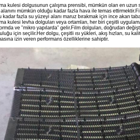
ma kulesi dolgusunun çalışma prensibi, mümkün olan en uzun 
alanını mümkün olduğu kadar fazla hava ile temas ettirmektir.F
 kadar fazla su yüzeyi alanı maruz bırakmak için ince akan taba
a kulesi levha dolguları veya ortamları, her biri çeşitli uygula
 formda ve "mikro yapılarda" gelir.Film dolguları, doğrudan deği
luğu için seçilir.Her dolgu, çeşitli ısı yükleri, akış hızları, su 
asına izin veren performans özelliklerine sahiptir.