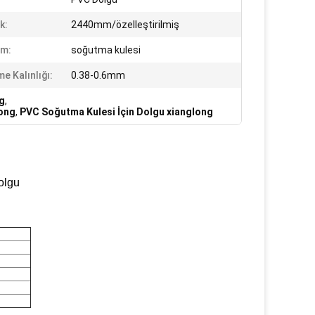
k:
2440mm/özelleştirilmiş
ım:
soğutma kulesi
e Kalınlığı:
0.38-0.6mm
g
,
long
,
PVC Soğutma Kulesi İçin Dolgu xianglong
olgu