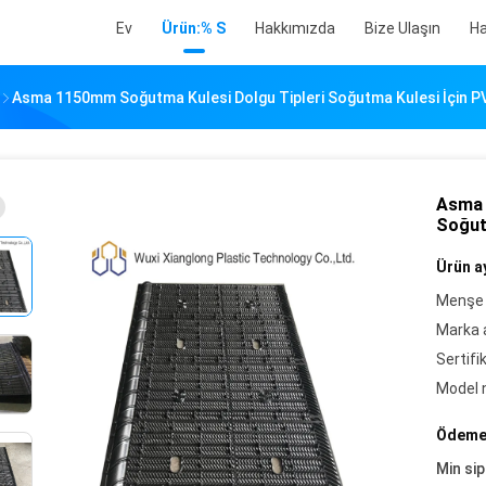
Ev
Ürün:% S
Hakkımızda
Bize Ulaşın
Ha
Asma 1150mm Soğutma Kulesi Dolgu Tipleri Soğutma Kulesi İçin P
Asma 
Soğut
Ürün ay
Menşe 
Marka a
Sertifi
Model 
Ödeme 
Min sip