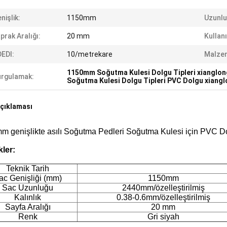
nişlik:
1150mm
Uzunlu
prak Aralığı:
20 mm
Kullan
EDI:
10/metrekare
Malzem
1150mm Soğutma Kulesi Dolgu Tipleri xianglon
rgulamak:
Soğutma Kulesi Dolgu Tipleri PVC Dolgu xiang
çıklaması
m genişlikte asılı Soğutma Pedleri Soğutma Kulesi için PVC D
kler:
Teknik Tarih
ac Genişliği (mm)
1150mm
Sac Uzunluğu
2440mm/özelleştirilmiş
Kalınlık
0.38-0.6mm/özelleştirilmiş
Sayfa Aralığı
20 mm
Renk
Gri siyah